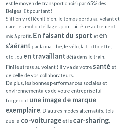
est le moyen de transport choisi par 65% des
Belges. Et pourtant !
S’il l’on y réfléchit bien, le temps perdu au volant et
dans les embouteillages pourrait être autrement
En faisant du sport
en
mis à profit.
et
s’aérant
par la marche, le vélo, la trottinette,
en travaillant
etc., ou
déjà dans le train.
santé
Fini le stress au volant ! Il y va de votre
et
de celle de vos collaborateurs.
De plus, les bonnes performances sociales et
environnementales de votre entreprise lui
une image de marque
forgeront
exemplaire
. D’autres modes alternatifs, tels
co-voiturage
car-sharing
que le
et le
,