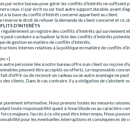
s par notre bureau pour gérer les conflits d’intérêts ne suffisent p
rmera ceux-ci par écrit ou sur tout autre support durable, avant d’ag
 est à la base du conflit d’intérêt concerné appartient au client.
se réserve le droit de refuser la demande du client concerné et ce, d
NFLITS D’INTERÊTS
égulièrement un registre des conflits d’intérêts qui surviennent et
e peut conduire à actualiser la liste des conflits d’intérêts potentiel
que de gestion en matière de conflits d’intérêts.
uctions internes relatives à la politique en matière de conflits d’in
ges »]
te autre personne liée à notre bureau offre à un client ou reçoive d’
sonnables peuvent être acceptés ou offerts. Le responsable concern
ait d’offrir ou de recevoir un cadeau ou un autre avantage ne peut e
des clients. Dans le cas contraire, il y a obligation de s’abstenir ou
eur purement informative. Nous prenons toutes les mesures raisonnabl
nt toute responsabilité quant à l’exactitude ou au caractère comple
 de force majeure, l’accès à ce site peut être interrompu. Nous pouvo
nsabilité pour les éventuelles interruptions et conséquences de cel