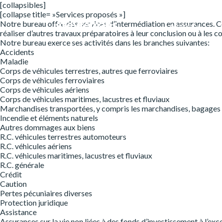
[collapsibles]
[collapse title= »Services proposés »]
steylemans.
Notre bureau offre des services d’intermédiation en assurances. Ce
A propos
réaliser d’autres travaux préparatoires à leur conclusion ou à les co
Notre bureau exerce ses activités dans les branches suivantes:
Accidents
Maladie
Corps de véhicules terrestres, autres que ferroviaires
Corps de véhicules ferroviaires
Corps de véhicules aériens
Corps de véhicules maritimes, lacustres et fluviaux
Marchandises transportées, y compris les marchandises, bagages e
Incendie et éléments naturels
Autres dommages aux biens
R.C. véhicules terrestres automoteurs
R.C. véhicules aériens
R.C. véhicules maritimes, lacustres et fluviaux
R.C. générale
Crédit
Caution
Pertes pécuniaires diverses
Protection juridique
Assistance
Assurances sur la vie non liées à des fonds d’investissement à l’exc