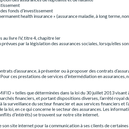
estissement
 à des fonds d’investissement
rmanent health insurance » (assurance maladie, à long terme, non 
u livre IV, titre 4, chapitre Ier
 prévues par la législation des assurances sociales, lorsqu’elles so
contrats d’assurance, à présenter ou à proposer des contrats d’assur
on. Pour ces prestations de services d’intermédiation en assurances
FID » telles que déterminées dans la loi du 30 juillet 2013 visant à
archés financiers, et portant dispositions diverses, l’arrêté royal 
à la surveillance du secteur financier et aux services financiers et l
tu de la loi, en ce qui concerne le secteur des assurances. Les infor
lits d’intérêts) se trouvent sur notre site internet.
on site internet pour la communication à ses clients de certaines i