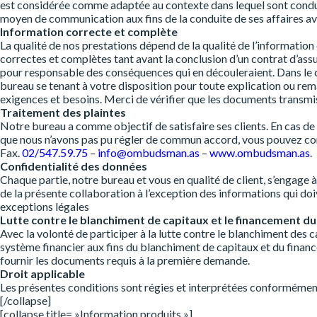
est considérée comme adaptée au contexte dans lequel sont conduites
moyen de communication aux fins de la conduite de ses affaires av
Information correcte et complète
La qualité de nos prestations dépend de la qualité de l’informati
correctes et complètes tant avant la conclusion d’un contrat d’as
pour responsable des conséquences qui en découleraient. Dans le ca
bureau se tenant à votre disposition pour toute explication ou rem
exigences et besoins. Merci de vérifier que les documents transmi
Traitement des plaintes
Notre bureau a comme objectif de satisfaire ses clients. En cas de 
que nous n’avons pas pu régler de commun accord, vous pouvez co
Fax.
02/547.59.75
–
info@ombudsman.as
–
www.ombudsman.as
.
Confidentialité des données
Chaque partie, notre bureau et vous en qualité de client, s’engage à
de la présente collaboration à l’exception des informations qui do
exceptions légales
Lutte contre le blanchiment de capitaux et le financement d
Avec la volonté de participer à la lutte contre le blanchiment des ca
système financier aux fins du blanchiment de capitaux et du fina
fournir les documents requis à la première demande.
Droit applicable
Les présentes conditions sont régies et interprétées conformément
[/collapse]
[collapse title= »Information produits »]