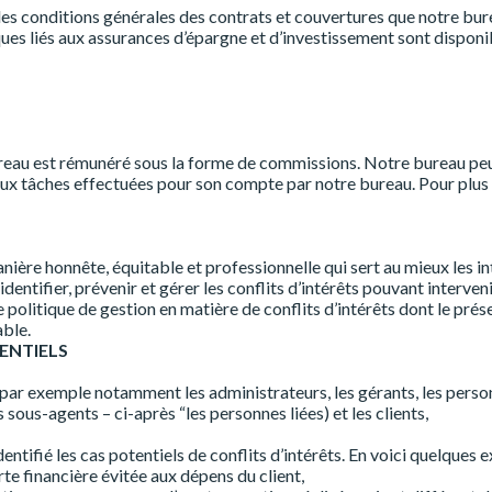
les conditions générales des contrats et couvertures que notre bu
ues liés aux assurances d’épargne et d’investissement sont disponibl
ureau est rémunéré sous la forme de commissions. Notre bureau peut
ux tâches effectuées pour son compte par notre bureau. Pour plus 
ière honnête, équitable et professionnelle qui sert au mieux les in
dentifier, prévenir et gérer les conflits d’intérêts pouvant interve
ne politique de gestion en matière de conflits d’intérêts dont le p
able.
TENTIELS
ar exemple notamment les administrateurs, les gérants, les personne
 sous-agents – ci-après “les personnes liées) et les clients,
tifié les cas potentiels de conflits d’intérêts. En voici quelques 
rte financière évitée aux dépens du client,