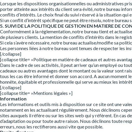
Lorsque les dispositions organisationnelles ou administratives prise
porter atteinte aux intérêts du client sera évité, notre bureau info
conflits d’intérêts. Le choix final du suivi réservé à la situation qui
Si un conflit d’intérêt spécifique ne peut être résolu, notre bureau 
5. SUIVI DE LA POLITIQUE DE GESTION EN MATIERE DE CO
Conformément à la réglementation, notre bureau tient et actualise r
de plusieurs clients. La mention de conflits d’intérêts dans le registr
Si cela s’avère nécessaire, notre bureau actualise/modifie sa politi
Les personnes liées à notre bureau sont tenues de respecter les instr
[/collapse]
[collapse title= »Politique en matière de cadeaux et autres avanta
Dans le cadre de ses activités, il peut arriver qu’un employé ou tou
cadeaux ou autres avantages dont le montant ou la valeur sont rai
tous les cas être informé et donner son accord. A aucun moment le f
honnête, équitable et professionnelle qui serve au mieux les intérêts 
[/collapse]
[collapse title= »Mentions légales »]
Information
Les informations et outils mis à disposition sur ce site ont une val
notamment en les actualisant régulièrement. Nous déclinons cependa
sites auxquels il réfère ou sur les sites web qui y réfèrent. En cas
d’adaptation ou pour toute autre raison. Nous déclinons toute respo
erreurs, nous les rectifierons aussi vite que possible.