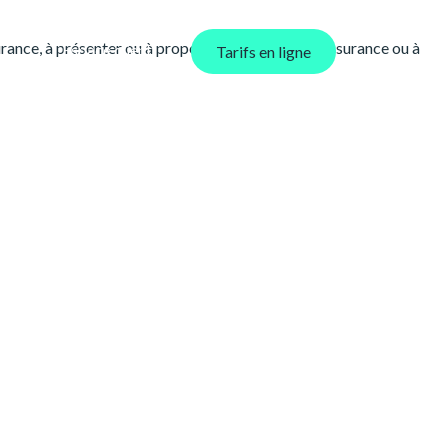
urance, à présenter ou à proposer des contrats d’assurance ou à
Espace client
Tarifs en ligne