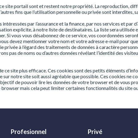
 site portail sont et restent notre propriété. La reproduction, diffu
utres fins que l’utilisation personnelle ou privée sont interdites, s
intéressées par l’assurance et la finance, par nos services et par d
ion explicite, à notre liste de destinataires. La liste sera utilisée
r. Si vous vous désabonnez de ce service, vos coordonnées seront 
t, vous devez mentionner votre nom et votre adresse e-mail pour que
vie privée à l’égard des traitements de données à caractère personne
s pas de noms ou d’autres données révélant l’identité des visiteur
 de ce site plus efficace. Ces cookies sont des petits éléments d’inf
ite sur notre site soit aussi agréable que possible. Ces cookies n
objectif de pouvoir lire les données de votre browser et de vous pr
rowser mais cela peut limiter certaines fonctionnalités du site ou e
Profesionnel
Privé