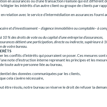
ion en assurances ou d’une transaction réalisée qui est différent de 
ivilégier les intérêts d’un autre client ou groupe de clients par rap
en relation avec le service d’intermédiation en assurances fourni au
ncaire et d’investissement – d’agence immobilière ou comptable– à com
 à 10 % des droits de vote ou du capital d’une entreprise d’assurances,
ssurances détient une participation, directe ou indirecte, supérieure à 1
in de votre bureau.
TERÊTS
r les conflits d’intérêts qui pourraient se poser. Ces mesures sont
’une note d’instruction interne reprenant les principes et les mesure
de toute autre personne liée au bureau,
identiel des données communiquées par les clients,
ue cela s’avère nécessaire,
peut être résolu, notre bureau se réserve le droit de refuser la dema