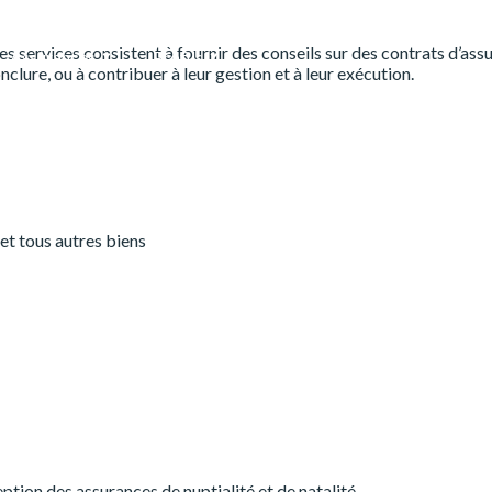
s services consistent à fournir des conseils sur des contrats d’ass
Assurances
Profils
nclure, ou à contribuer à leur gestion et à leur exécution.
t tous autres biens
eption des assurances de nuptialité et de natalité